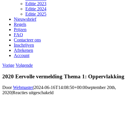
Editie 2023
Editie 2024
Editie 2025
Nieuwsbrief
Regels
Prijzen
FAQ
Contacteer ons
Inschrijven
Afrekenen
Account
Vorige
Volgende
2020 Eervolle vermelding Thema 1: Oppervlakking
Door
Webmaster
|
2024-06-16T14:08:50+00:00
september 20th,
voor
2020
|
Reacties uitgeschakeld
2020
Eervolle
vermelding
Thema
1:
Oppervlakking