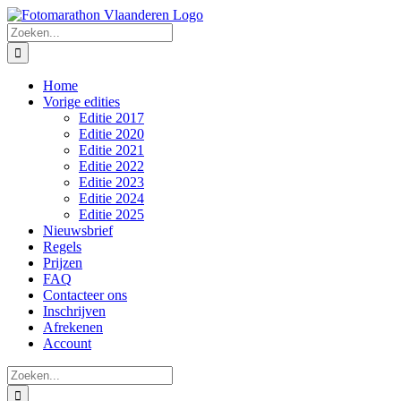
Skip
to
Zoeken
content
naar:
Home
Vorige edities
Editie 2017
Editie 2020
Editie 2021
Editie 2022
Editie 2023
Editie 2024
Editie 2025
Nieuwsbrief
Regels
Prijzen
FAQ
Contacteer ons
Inschrijven
Afrekenen
Account
Zoeken
naar: